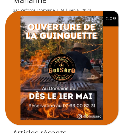
Marianne
par
Refonte-Domaine-T-N
|
Sep 6, 2023
CLOSE
Domaine merveilleux où nous avons célébré le
mariage de ma fille … c’est un lieu magnifique,
tranquille où nous pouvons faire la fête sans gêner
personne !!!
À propos
Le Domaine du T vous propose plusieurs grands
espaces modulables de réceptions, de réunions et
d’hébergements.
Catégories
Catégories
Articles récents